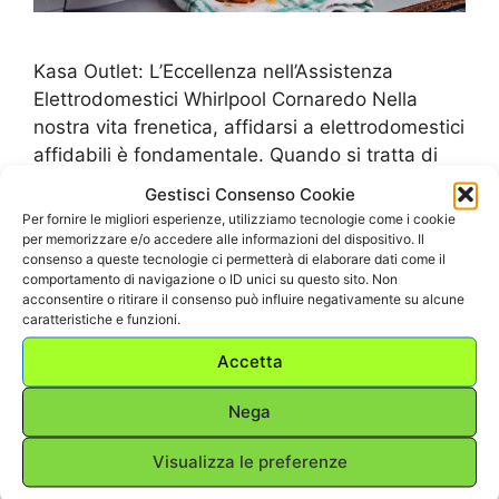
Kasa Outlet: L’Eccellenza nell’Assistenza
Elettrodomestici Whirlpool Cornaredo Nella
nostra vita frenetica, affidarsi a elettrodomestici
affidabili è fondamentale. Quando si tratta di
elettrodomestici di alta qualità come quelli
Gestisci Consenso Cookie
Whirlpool, è cruciale avere un partner di
Per fornire le migliori esperienze, utilizziamo tecnologie come i cookie
assistenza altamente competente. Kasa Outlet
per memorizzare e/o accedere alle informazioni del dispositivo. Il
consenso a queste tecnologie ci permetterà di elaborare dati come il
si pone come il vostro alleato fidato, offrendo
comportamento di navigazione o ID unici su questo sito. Non
un servizio di assistenza elettrodomestici
acconsentire o ritirare il consenso può influire negativamente su alcune
caratteristiche e funzioni.
Whirlpool Cornaredo impeccabile. …
Leggi tutto
Accetta
Categorie
ASSISTENZA ELETTRODOMESTICI
,
Nega
Assistenza Elettrodomestici Whirlpool
,
Assistenza Elettrodomestici Whirlpool
Visualizza le preferenze
Cornaredo