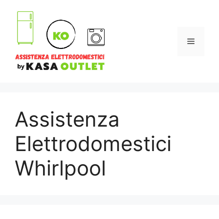
Vai
al
contenuto
Menu
Assistenza
Elettrodomestici
Whirlpool