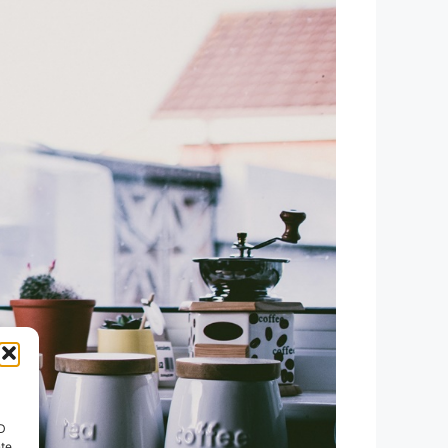
ID
nte