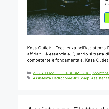
su 
Kasa Outlet: L’Eccellenza nell’Assistenza 
affidabili è essenziale. Quando si tratta d
competente è fondamentale. Kasa Outlet si
Categorie
ASSISTENZA ELETTRODOMESTICI
,
Assistenz
Tag
Assistenza Elettrodomestici Sharp
,
Assistenza