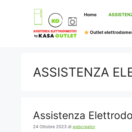
Vai
al
Home
ASSISTEN
contenuto
Outlet elettrodomes
ASSISTENZA EL
Assistenza Elettro
24 Ottobre 2023
di
webcreator