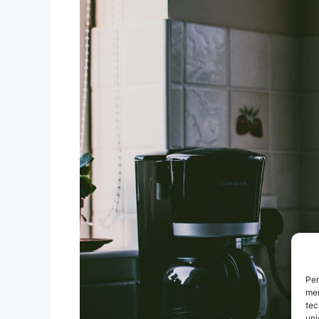
Per
mem
tec
uni