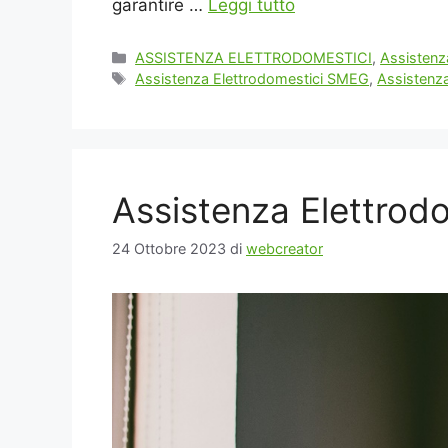
garantire …
Leggi tutto
Categorie
ASSISTENZA ELETTRODOMESTICI
,
Assistenz
Tag
Assistenza Elettrodomestici SMEG
,
Assistenz
Assistenza Elettrod
24 Ottobre 2023
di
webcreator