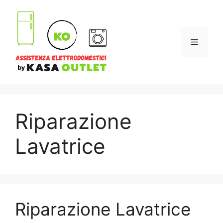
Vai
al
contenuto
Menu
Riparazione
Lavatrice
Riparazione Lavatrice