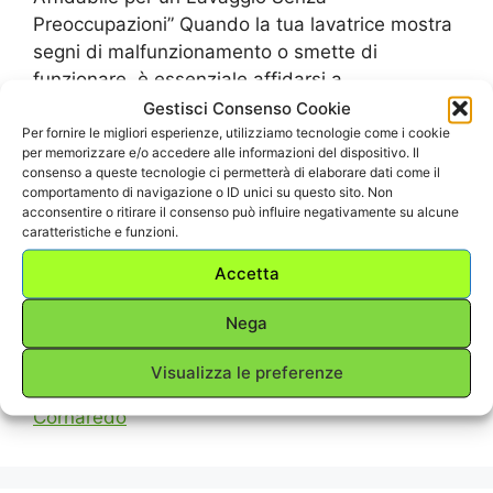
Preoccupazioni” Quando la tua lavatrice mostra
segni di malfunzionamento o smette di
funzionare, è essenziale affidarsi a
professionisti affidabili per garantire che il tuo
Gestisci Consenso Cookie
bucato possa tornare alla normalità senza
Per fornire le migliori esperienze, utilizziamo tecnologie come i cookie
per memorizzare e/o accedere alle informazioni del dispositivo. Il
intoppi. Kasa Outlet è la tua risorsa di fiducia
consenso a queste tecnologie ci permetterà di elaborare dati come il
per la riparazione lavatrice Cornaredo,
comportamento di navigazione o ID unici su questo sito. Non
acconsentire o ritirare il consenso può influire negativamente su alcune
impegnata …
Leggi tutto
caratteristiche e funzioni.
Accetta
Categorie
RIPARAZIONE ELETTRODOMESTICI
,
Riparazione Lavatrice
,
Riparazione Lavatrice
Nega
Cornaredo
Visualizza le preferenze
Tag
Riparazione Lavatrice
,
Riparazione Lavatrice
Cornaredo